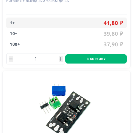
питания с выходным током до 2А
41,80 ₽
1
+
39,80 ₽
10
+
37,90 ₽
100
+
В КОРЗИНУ