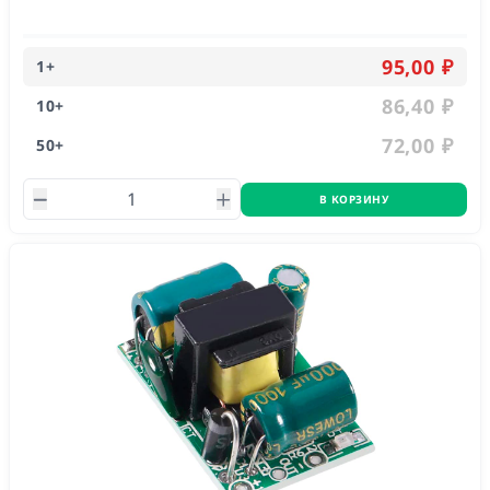
уровень шума 15дБ(А), время наработки на отказ 30000 часов
при температуре 40°С.
95,00 ₽
1
+
86,40 ₽
10
+
72,00 ₽
50
+
В КОРЗИНУ