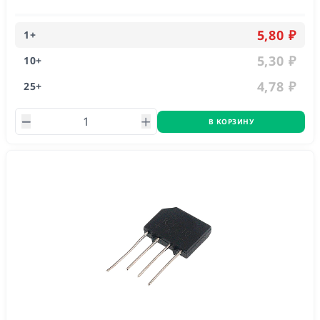
5,80 ₽
1
+
5,30 ₽
10
+
4,78 ₽
25
+
В КОРЗИНУ