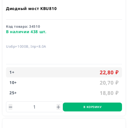
Диодный мост KBU810
Код товара:
34510
В наличии 438 шт.
Uобр=1000В, Iпр=8.0А
22,80 ₽
1
+
20,70 ₽
10
+
18,80 ₽
25
+
В КОРЗИНУ