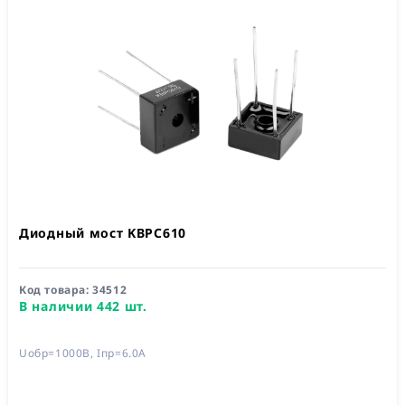
Диодный мост KBPC610
Код товара:
34512
В наличии 442 шт.
Uобр=1000В, Iпр=6.0А