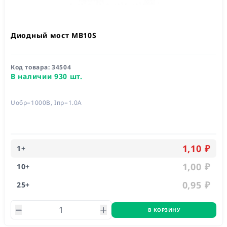
Диодный мост MB10S
Код товара:
34504
В наличии 930 шт.
Uобр=1000В, Iпр=1.0А
1,10 ₽
1
+
1,00 ₽
10
+
0,95 ₽
25
+
В КОРЗИНУ