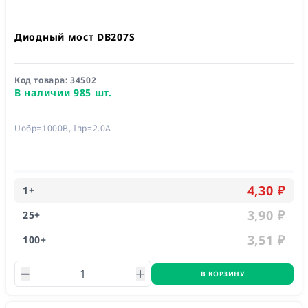
Диодный мост DB207S
Код товара:
34502
В наличии 985 шт.
Uобр=1000В, Iпр=2.0А
4,30 ₽
1
+
3,90 ₽
25
+
3,51 ₽
100
+
В КОРЗИНУ