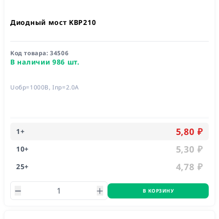
Диодный мост KBP210
Код товара:
34506
В наличии 986 шт.
Uобр=1000В, Iпр=2.0А
5,80 ₽
1
+
5,30 ₽
10
+
4,78 ₽
25
+
В КОРЗИНУ