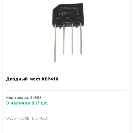
Диодный мост KBP410
Код товара:
34508
В наличии 937 шт.
Uобр=1000В, Iпр=4.0А