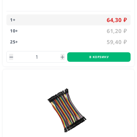
Длина 200 мм
64,30 ₽
1
+
61,20 ₽
10
+
59,40 ₽
25
+
В КОРЗИНУ