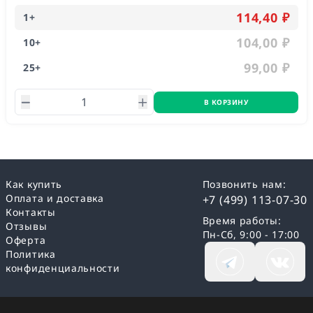
серый, белый, синий) и размеров
114,40 ₽
1
+
(2,5,7,10,12,15,17,20,22,25,50,75,100,125 мм).
104,00 ₽
10
+
99,00 ₽
25
+
В КОРЗИНУ
Как купить
Позвонить нам:
Оплата и доставка
+7 (499) 113-07-30
Контакты
Время работы:
Отзывы
Пн-Сб, 9:00 - 17:00
Оферта
Политика
конфиденциальности