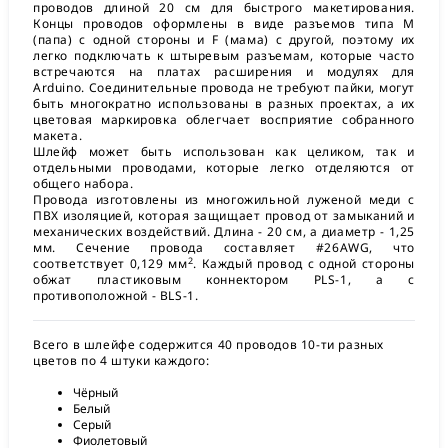
проводов длиной 20 см для быстрого макетирования.
Концы проводов оформлены в виде разъемов типа M
(папа) с одной стороны и F (мама) с другой, поэтому их
легко подключать к штыревым разъемам, которые часто
встречаются на платах расширения и модулях для
Arduino. Соединительные провода не требуют пайки, могут
быть многократно использованы в разных проектах, а их
цветовая маркировка облегчает восприятие собранного
макета.
Шлейф может быть использован как целиком, так и
отдельными проводами, которые легко отделяются от
общего набора.
Провода изготовлены из многожильной луженой меди с
ПВХ изоляцией, которая защищает провод от замыканий и
механических воздействий. Длина - 20 см, а диаметр - 1,25
мм. Сечение провода составляет #26AWG, что
2
соответствует 0,129 мм
. Каждый провод с одной стороны
обжат пластиковым коннектором PLS-1, а с
противоположной - BLS-1.
Всего в шлейфе содержится 40 проводов 10-ти разных
цветов по 4 штуки каждого:
Чёрный
Белый
Серый
Фиолетовый