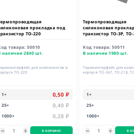
Термопроводящая
Термопроводящая
силиконовая прокладка под
силиконовая прокла
транзистор TO-220
транзистор TO-3P, TO-
Код товара:
50010
Код товара:
50011
В наличии 2840 шт.
В наличии 1980 шт.
Термоинтерфейс для компонентов в
Термоинтерфейс для комп
корпусе TO-220
корпусе TO-247, TO-218, T
0,50 ₽
1
+
1
+
0,40 ₽
25
+
25
+
0,28 ₽
1000
+
1000
+
В КОРЗИНУ
В К