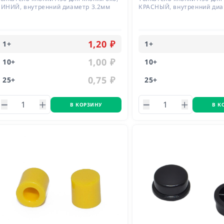
СИНИЙ, внутренний диаметр 3.2мм
КРАСНЫЙ, внутренний диа
1,20 ₽
1
+
1
+
1,00 ₽
10
+
10
+
0,75 ₽
25
+
25
+
В КОРЗИНУ
В К