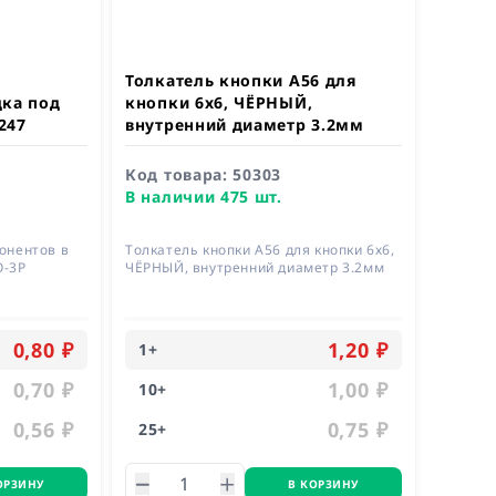
Толкатель кнопки A56 для
дка под
кнопки 6х6, ЧЁРНЫЙ,
247
внутренний диаметр 3.2мм
Код товара:
50303
В наличии 475 шт.
онентов в
Толкатель кнопки A56 для кнопки 6х6,
O-3P
ЧЁРНЫЙ, внутренний диаметр 3.2мм
0,80 ₽
1,20 ₽
1
+
0,70 ₽
1,00 ₽
10
+
0,56 ₽
0,75 ₽
25
+
ОРЗИНУ
В КОРЗИНУ