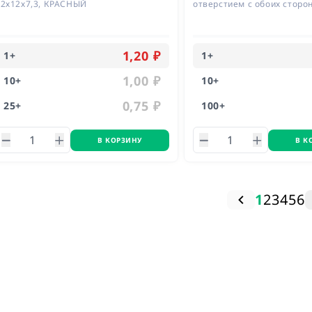
12х12х7,3, КРАСНЫЙ
отверстием с обоих сторон
М3, материал латунь
1,20 ₽
1
+
1
+
1,00 ₽
10
+
10
+
0,75 ₽
25
+
100
+
В КОРЗИНУ
В К
1
2
3
4
5
6