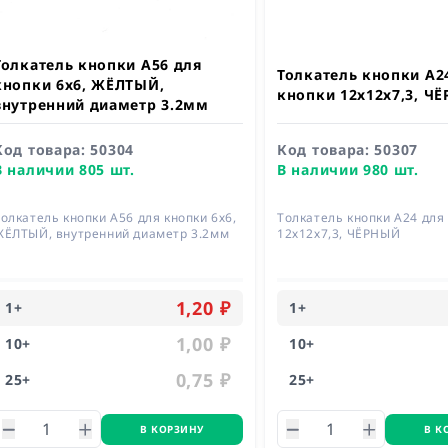
Толкатель кнопки A56 для
Толкатель кнопки A2
кнопки 6х6, ЖЁЛТЫЙ,
кнопки 12х12х7,3, Ч
внутренний диаметр 3.2мм
Код товара:
50304
Код товара:
50307
В наличии 805 шт.
В наличии 980 шт.
олкатель кнопки A56 для кнопки 6х6,
Толкатель кнопки A24 для
ЖЁЛТЫЙ, внутренний диаметр 3.2мм
12х12х7,3, ЧЁРНЫЙ
1,20 ₽
1
+
1
+
1,00 ₽
10
+
10
+
0,75 ₽
25
+
25
+
В КОРЗИНУ
В К