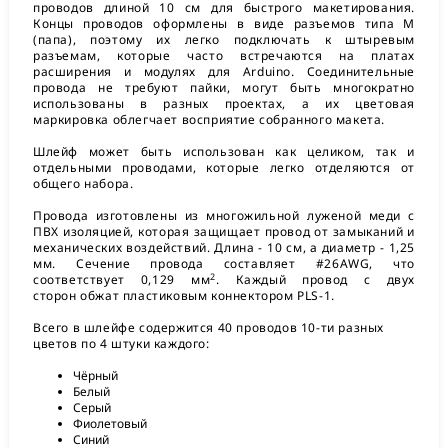
проводов длиной 10 см для быстрого макетирования.
Концы проводов оформлены в виде разъемов типа M
(папа), поэтому их легко подключать к штыревым
разъемам, которые часто встречаются на платах
расширения и модулях для Arduino. Соединительные
провода не требуют пайки, могут быть многократно
использованы в разных проектах, а их цветовая
маркировка облегчает восприятие собранного макета.
Шлейф может быть использован как целиком, так и
отдельными проводами, которые легко отделяются от
общего набора.
Провода изготовлены из многожильной луженой меди с
ПВХ изоляцией, которая защищает провод от замыканий и
механических воздействий. Длина - 10 см, а диаметр - 1,25
мм. Сечение провода составляет #26AWG, что
2
соответствует 0,129 мм
. Каждый провод с двух
сторон обжат пластиковым коннектором PLS-1.
Всего в шлейфе содержится 40 проводов 10-ти разных
цветов по 4 штуки каждого:
Чёрный
Белый
Серый
Фиолетовый
Синий