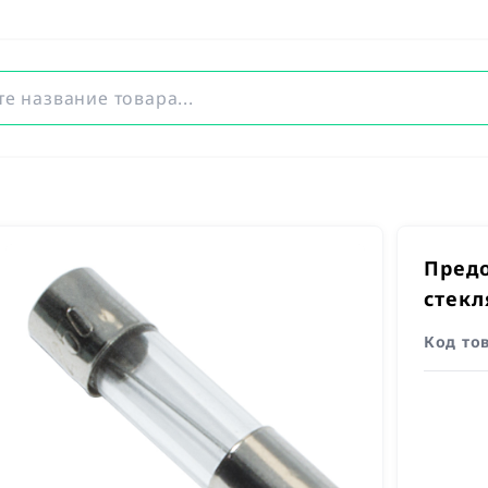
Предо
стек
Код то