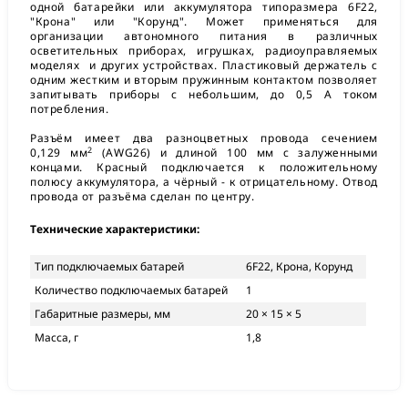
одной батарейки или аккумулятора типоразмера 6F22,
"Крона" или "Корунд". Может применяться для
организации автономного питания в различных
осветительных приборах, игрушках, радиоуправляемых
моделях и других устройствах. Пластиковый держатель с
одним жестким и вторым пружинным контактом позволяет
запитывать приборы с небольшим, до 0,5 А током
потребления.
Разъём имеет два разноцветных провода сечением
2
0,129 мм
(AWG26) и длиной 100 мм с залуженными
концами. Красный подключается к положительному
полюсу аккумулятора, а чёрный - к отрицательному. Отвод
провода от разъёма сделан по центру.
Технические характеристики:
Тип подключаемых батарей
6F22, Крона, Корунд
Количество подключаемых батарей
1
Габаритные размеры, мм
20 × 15 × 5
Масса, г
1,8