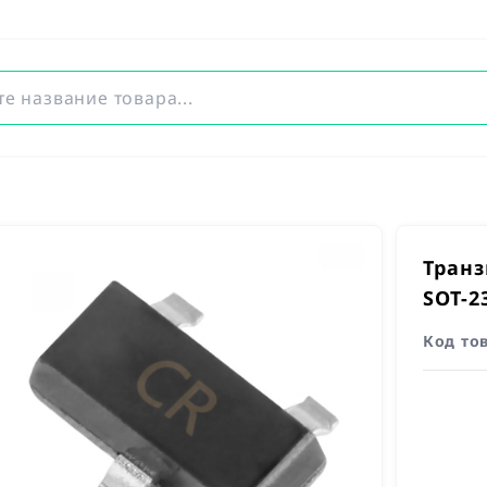
Транз
SOT-2
Код то