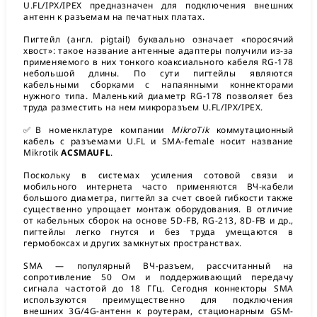
U.FL/IPX/IPEX предназначен для подключения внешних
антенн к разъемам на печатных платах.
Пигтейл (англ. pigtail) буквально означает «поросячий
хвост»: такое название антенные адаптеры получили из-за
применяемого в них тонкого коаксиального кабеля RG-178
небольшой длины. По сути пигтейлы являются
кабельными сборками с напаянными коннекторами
нужного типа. Маленький диаметр RG-178 позволяет без
труда разместить на нем микроразъем U.FL/IPX/IPEX.
✅В номенклатуре компании
MikroTik
коммутационный
кабель с разъемами U.FL и SMA-female носит название
Mikrotik
ACSMAUFL
.
Поскольку в системах усиления сотовой связи и
мобильного интернета часто применяются ВЧ-кабели
большого диаметра, пигтейл за счет своей гибкости также
существенно упрощает монтаж оборудования. В отличие
от кабельных сборок на основе 5D-FB, RG-213, 8D-FB и др.,
пигтейлы легко гнутся и без труда умещаются в
гермобоксах и других замкнутых пространствах.
SMA — популярный ВЧ-разъем, рассчитанный на
сопротивление 50 Ом и поддерживающий передачу
сигнала частотой до 18 ГГц. Сегодня коннекторы SMA
используются преимущественно для подключения
внешних 3G/4G-антенн к роутерам, стационарным GSM-