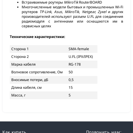
Встраиваемые роутеры
MikroTik
RouterBOARD
Многочисленные модели бытовых и промышленных Wi-Fi
роутеров
TP-Link
,
Asus, MikroTik, Netgear, Zyxel
и других
производителей используют разъем U.FL для соединения
радиомодуля с антеннами или оснащаются им в
сервисных целях
Технические характеристики:
Сторона 1
SMA-female
Сторона 2
U.FL (IPX/IPEX)
Марка кабеля
RG-178
Волновое сопротивление, Ом
50
Вносимые потери, дБ
0,5
Длина кабеля, см
15
Масса, г
5
Как купить
Позвонить нам: