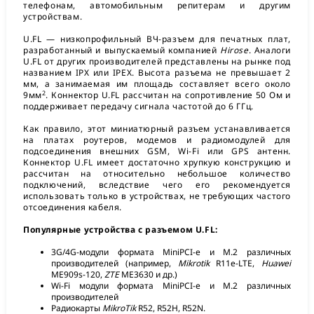
телефонам, автомобильным репитерам и другим
устройствам.
U.FL — низкопрофильный ВЧ-разъем для печатных плат,
разработанный и выпускаемый компанией
Hirose
. Аналоги
U.FL от других производителей представлены на рынке под
названием IPX или IPEX. Высота разъема не превышает 2
мм, а занимаемая им площадь составляет всего около
2
9мм
. Коннектор U.FL рассчитан на сопротивление 50 Ом и
поддерживает передачу сигнала частотой до 6 ГГц.
Как правило, этот миниатюрный разъем устанавливается
на платах роутеров, модемов и радиомодулей для
подсоединения внешних GSM, Wi-Fi или GPS антенн.
Коннектор U.FL имеет достаточно хрупкую конструкцию и
рассчитан на относительно небольшое количество
подключений, вследствие чего его рекомендуется
использовать только в устройствах, не требующих частого
отсоединения кабеля.
Популярные устройства с разъемом U.FL:
3G/4G-модули формата MiniPCI-e и M.2 различных
производителей (например,
Mikrotik
R11e-LTE,
Huawei
ME909s-120,
ZTE
ME3630 и др.)
Wi-Fi модули формата MiniPCI-e и M.2 различных
производителей
Радиокарты
MikroTik
R52, R52H, R52N.