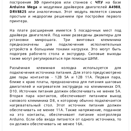
построения
3D
принтеров или станков с
ЧПУ
на базе
Arduino Mega
и модулями драйверов двигателей
A4988
,
DRV8825
или аналогичных. Этот модуль является самым
простым и недорогим решением при постройке первого
принтера.
На плате расширения имеется 5 посадочных мест под
драйвера двигателей. Под ними разведены джамперы для
установки микрошага. Три винтовых клеммника
предназначены для подключения исполнительных
устройств в большими токами нагрузки. Это могут быть
подогрев рабочего стола и экструдер. Силовые выходы
также могут регулироваться при помощи ШИМ.
Разъёмная клеммная колодка используется для
подключения источника питания. Для этого предусмотрено
две пары контактов - 12В 5А и 12В 11А. Первая пара,
ближе к краю платы, предназначена для питания шаговых
двигателей и нагревателя экструдера на клеммниках D9,
D10. Источник питания должен обеспечивать не менее 5A.
Вторая пара контактов, обеспечивает питанием выход
силового клеммника D8, к которому обычно подключается
нагревательный стол. Этот источник питания должен
обеспечивать не менее 11A. Также напряжение, поданное
на это контакты, обеспечивает питание контроллера
Arduino. Если оба входа питаются от одного источника, то
он должен обеспечивать не менее 16A.