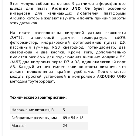
Этот модуль собран на основе 9 датчиков в формфакторе
шилда для платы
Arduino UNO
. Он будет особенно
интересен для начинающих любителей платформы
Arduino, которые желают изучить и понять принцип работы
этих датчиков.
На плате расположены цифровой датчик влажности
DHT11
, аналоговый датчик температуры
LM35
,
фоторезистор, инфракрасный фотоприёмник пульта ДУ,
пассивный зуммер, RGB светодиод, потенциометр, два
светодиода и две кнопки. Кроме того, дополнительно
2
имеются разъёмы для подключения внешних модулей
I
C,
UART
, два цифровых порта D7 и D8, один аналоговый порт
A3. Каждый из них имеет свои контакты питания, что
делает подключения крайне удобными. Подключается
модуль простой установкой в контроллер ARDUINO UNO
методом "бутерброда".
Технические характеристики:
Напряжение питания, В
5
Габаритные размеры, мм
69 × 54 × 18
Масса, г
24