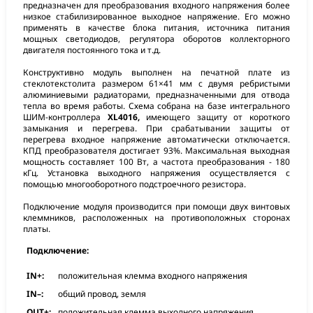
предназначен для преобразования входного напряжения более
низкое стабилизированное выходное напряжение. Его можно
применять в качестве блока питания, источника питания
мощных светодиодов, регулятора оборотов коллекторного
двигателя постоянного тока и т.д.
Конструктивно модуль выполнен на печатной плате из
стеклотекстолита размером 61×41 мм с двумя ребристыми
алюминиевыми радиаторами, предназначенными для отвода
тепла во время работы. Схема собрана на базе интегрального
ШИМ-контроллера
XL4016,
имеющего защиту от короткого
замыкания и перегрева. При срабатывании защиты от
перегрева входное напряжение автоматически отключается.
КПД преобразователя достигает 93%. Максимальная выходная
мощность составляет 100 Вт, а частота преобразования - 180
кГц. Установка выходного напряжения осуществляется с
помощью многооборотного подстроечного резистора.
Подключение модуля производится при помощи двух винтовых
клеммников, расположенных на противоположных сторонах
платы.
Подключение:
IN+:
положительная клемма входного напряжения
IN–:
общий провод, земля
OUT+:
положительная клемма выходного напряжения