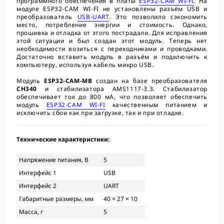
программного обеспечения в платы
ESP32-CAM WI-FI
. На
модуле ESP32-CAM WI-FI не установлены разъём USB и
преобразователь
USB-UART
. Это позволило сэкономить
место, потребление энергии и стоимость. Однако,
прошивка и отладка от этого пострадали. Для исправления
этой ситуации и был создан этот модуль. Теперь нет
необходимости возиться с переходниками и проводками.
Достаточно вставить модуль в разъём и подключить к
компьютеру, используя кабель микро USB.
Модуль
ESP32-CAM-MB
создан на базе преобразователя
CH340
и стабилизатора AMS1117-3.3. Стабилизатор
обеспечивает ток до 800 мА, что позволяет обеспечить
модуль
ESP32-CAM WI-FI
качественным питанием и
исключить сбои как при загрузке, так и при отладке.
Технические характеристики:
Напряжение питания, В
5
Интерфейс 1
USB
Интерфейс 2
UART
Габаритные размеры, мм
40 × 27 × 10
Масса, г
5