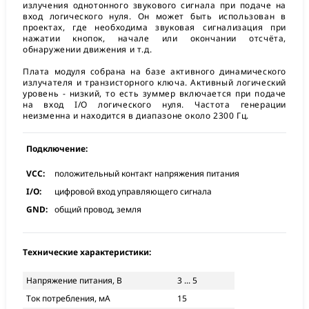
излучения однотонного звукового сигнала при подаче на
вход логического нуля. Он может быть использован в
проектах, где необходима звуковая сигнализация при
нажатии кнопок, начале или окончании отсчёта,
обнаружении движения и т.д.
Плата модуля собрана на базе активного динамического
излучателя и транзисторного ключа. Активный логический
уровень - низкий, то есть зуммер включается при подаче
на вход I/O логического нуля. Частота генерации
неизменна и находится в диапазоне около 2300 Гц.
Подключение:
VCC:
положительный контакт напряжения питания
I/O:
цифровой вход управляющего сигнала
GND:
общий провод, земля
Технические характеристики:
Напряжение питания, В
3 ... 5
Ток потребления, мА
15