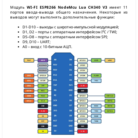
Модуль
WI-FI ESP8266 NodeMcu Lua CH340 V3
имеет 11
портов ввода-вывода общего назначения. Некоторые из
выводов могут выполнять дополнительные функции:
D1-D10 – выходы с широтно-импульсной модуляцией;
D1, D2 – порты с аппаратным интерфейсом I²C / TWI;
D5–D8 – порты с аппаратным интерфейсом SPI;
D9, D10 – UART;
A0 – вход с 10-битным АЦП.