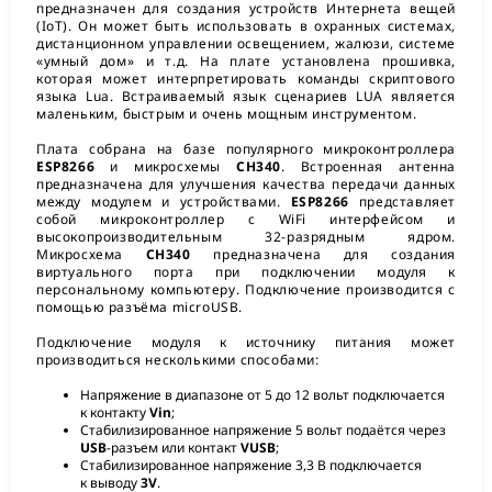
предназначен для создания устройств Интернета вещей
(IoT). Он может быть использовать в охранных системах,
дистанционном управлении освещением, жалюзи, системе
«умный дом» и т.д. На плате установлена прошивка,
которая может интерпретировать команды скриптового
языка Lua. Встраиваемый язык сценариев LUA является
маленьким, быстрым и очень мощным инструментом.
Плата собрана на базе популярного микроконтроллера
ESP8266
и микросхемы
CH340
. Встроенная антенна
предназначена для улучшения качества передачи данных
между модулем и устройствами.
ESP8266
представляет
собой микроконтроллер с WiFi интерфейсом и
высокопроизводительным 32-разрядным ядром.
Микросхема
CH340
предназначена для создания
виртуального порта при подключении модуля к
персональному компьютеру. Подключение производится с
помощью разъёма microUSB.
Подключение модуля к источнику питания может
производиться несколькими способами:
Напряжение в диапазоне от 5 до 12 вольт подключается
к контакту
Vin
;
Стабилизированное напряжение 5 вольт подаётся через
USB
-разъем или контакт
VUSB
;
Стабилизированное напряжение 3,3 В подключается
к выводу
3V
.