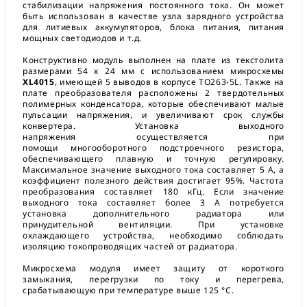
стабилизации напряжения постоянного тока. Он может
быть использован в качестве узла зарядного устройства
для литиевых аккумуляторов, блока питания, питания
мощных светодиодов и т.д.
Конструктивно модуль выполнен на плате из текстолита
размерами 54 х 24 мм с использованием микросхемы
XL4015
, имеющей 5 выводов в корпусе TO263-5L. Также на
плате преобразователя расположены 2 твердотельных
полимерных конденсатора, которые обеспечивают малые
пульсации напряжения, и увеличивают срок службы
конвертера. Установка выходного
напряжения осуществляется при
помощи многооборотного подстроечного резистора,
обеспечивающего плавную и точную регулировку.
Максимальное значение выходного тока составляет 5 А, а
коэффициент полезного действия достигает 95%. Частота
преобразования составляет 180 кГц. Если значение
выходного тока составляет более 3 А потребуется
установка дополнительного радиатора или
принудительной вентиляции. При установке
охлаждающего устройства, необходимо соблюдать
изоляцию токопроводящих частей от радиатора.
Микросхема модуля имеет защиту от короткого
замыкания, перегрузки по току и перегрева,
срабатывающую при температуре выше 125 °C.