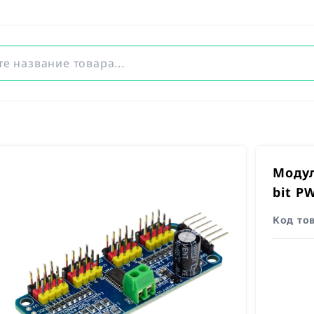
Модул
bit P
Код то