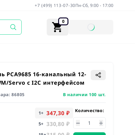
+7 (499) 113-07-30
Пн-Сб, 9:00 - 17:00
0
ь PCA9685 16-канальный 12-
WM/Servo с I2C интерфейсом
вара:
86805
В наличии 100 шт.
Количество:
347,30 ₽
1
+
330,80 ₽
5
+
315,00 ₽
15
+