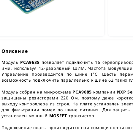
Описание
Модуль
PCA9685
позволяет подключить 16 сервопривод
ими, используя 12-разрядный ШИМ. Частота модуляции 
2
Управление производится по шине I
C. Шесть пере
возможность подключить параллельно к шине 62 таких пл
Модуль собран на микросхеме
PCA9685
компании
NXP Se
защищены резисторами 220 Ом, поэтому даже коротко
выходу контроллера из строя. На плате установлен эле
для фильтрации помех по шине питания. Для защиты 
установлен мощный
MOSFET
транзистор.
Подключение платы производится при помощи шестикон