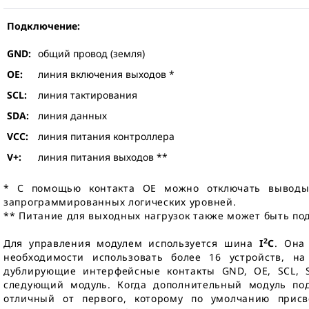
Подключение:
GND:
общий провод (земля)
OE:
линия включения выходов *
SCL:
линия тактирования
SDA:
линия данных
VCC:
линия питания контроллера
V+:
линия питания выходов **
* С помощью контакта OE можно отключать выводы
запрограммированных логических уровней.
** Питание для выходных нагрузок также может быть по
2
Для управления модулем используется шина
I
C
. Она
необходимости использовать более 16 устройств, н
дублирующие интерфейсные контакты GND, OE, SCL, 
следующий модуль. Когда дополнительный модуль под
отличный от первого, которому по умолчанию присв