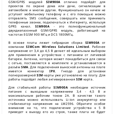
GSM/GPRS модулей
SIM900A
отлично подойдёт для
проектов по охране дома или дачи, сигнализации в
автомобиле и многих других. Функционально он ничем не
уступает мобильному телефону и с его помощью можно
отправлять SMS сообщения, совершать или принимать
телефонные звонки, подключаться к Интернету, используя
GPRS канал.
SIM900A
- это полнофункциональный
двухдиапазонный GSM/GPRS модуль, работающий на
частотах EGSM 900 МГц и DCS 1800МГц.
В основе платы лежит гибридная сборка
SIM900A
от
компании
SIMCom Wireless Solutions Limited
. Рабочее
напряжение от 3,4 до 4,5 В делает её идеальным выбором
для применения в устройствах с питанием от литиевой
батареи. Антенна, которая может понадобиться для связи
с сетью, поставляется в комплекте и устанавливается в
разъём
SMA
. Для подключения выносной антенны на плате
имеется коннектор
IPX
. Гнездо для установки
полноразмерной
SIM
-карты уже установлено на плату. Для
работы подойдет любая активированная
SIM
карта.
Для стабильной работы
SIM900A
необходим источник
питания с выходным напряжением 3,4 - 4,5 В и
максимальным рабочим током 2А. В качестве такого
источника можно использовать Li-ion аккумулятор или
стабилизатор напряжения на LM2596. Обратите особое
внимание на то, что подключение устройства к 5 В
приведет к выходу его из строя, также плата не будет