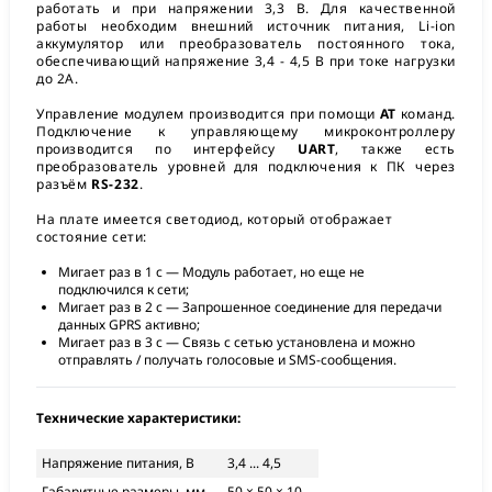
работать и при напряжении 3,3 В. Для качественной
работы необходим внешний источник питания, Li-ion
аккумулятор или преобразователь постоянного тока,
обеспечивающий напряжение 3,4 - 4,5 В при токе нагрузки
до 2A.
Управление модулем производится при помощи
AT
команд.
Подключение к управляющему микроконтроллеру
производится по интерфейсу
UART
, также есть
преобразователь уровней для подключения к ПК через
разъём
RS-232
.
На плате имеется светодиод, который отображает
состояние сети:
Мигает раз в 1 с — Модуль работает, но еще не
подключился к сети;
Мигает раз в 2 с — Запрошенное соединение для передачи
данных GPRS активно;
Мигает раз в 3 с — Связь с сетью установлена и можно
отправлять / получать голосовые и SMS-сообщения.
Технические характеристики:
Напряжение питания, В
3,4 ... 4,5
Габаритные размеры, мм
50 × 50 × 10