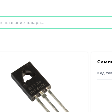
Симис
Код то