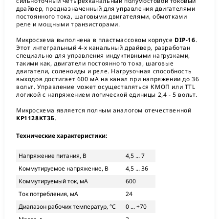
сильноточный четырехканальный полумостовой токовый
драйвер, предназначенный для управления двигателями
постоянного тока, шаговыми двигателями, обмотками
реле и мощными транзисторами.
Микросхема выполнена в пластмассовом корпусе
DIP-16
.
Этот интегральный 4-х канальный драйвер, разработан
специально для управления индуктивными нагрузками,
такими как, двигатели постоянного тока, шаговые
двигатели, соленоиды и реле. Нагрузочная способность
выходов достигает 600 мА на канал при напряжении до 36
вольт. Управление может осуществляться КМОП или TTL
логикой с напряжением логической единицы 2,4 - 5 вольт.
Микросхема является полным аналогом отечественной
КР1128КТ3Б
.
Технические характеристики:
Напряжение питания, В
4,5 ... 7
Коммутируемое напряжение, В
4,5 ... 36
Коммутируемый ток, мА
600
Ток потребления, мА
24
Диапазон рабочих температур, °С
0 ... +70