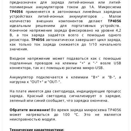
предназначен для заряда литий-ионных или литий-
полимерных аккумуляторов током до 1A. Микросхема
TP4056
применяется в автономных линейных зарядных
устройствах литий-ионных аккумуляторов . Малое
количество внешних компонентов делают
TP4056
идеальным решением для портативных устройств.
Конечное напряжение заряда фиксировано на уровне 4,2
В, а ток заряда задаётся всего с помощью одного
резистора.
TP4056
автоматически завершает цикл заряда,
как только ток заряда снижается до 1/10 начального
значения.
Входное напряжение может подаваться как с помощью
подпаянных проводов на клеммы "+" и "-" возле USB
коннектора, так и с помощью разъема микро-USB.
Аккумулятор подключается к клеммам "B+" и "В-", а
нагрузка к "OUT+" и "OUT-".
На плате имеется два светодиода, индицирующие процесс
заряда. Красный светодиод сигнализирует о зарядке,
зеленый или синий сообщает, что зарядка окончена.
Обратите внимание!
Во время заряда микросхема TP4056
может нагреваться до 100 °С. Это не является
неисправностью модуля.
Технические характеристики: