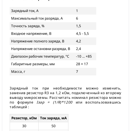
Зарядный ток, А
1
Максимальный ток разряда, А
6
Точность заряда, %
1,5
Входное напряжение, В
4,5 - 5,5
Напряжение полного заряда, В
4,2
Напряжение остановки разряда, В
2,4
Диапазон рабочих температур, °С
-10 ... +85
Габаритные размеры, мм
28 × 17
Масса, г
7
Зарядный ток при необходимости можно изменить,
заменив резистор R3 на 1,2 кОм, подключенный ко второму
выводу микросхемы. Рассчитать номинал резистора можно
по формуле
Iзар = (1/R)*1200
или воспользовавшись
таблицей :
Резистор, кОм
Ток заряда, мА
30
50