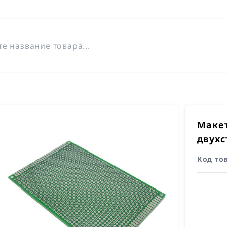
Макет
двухс
Код то