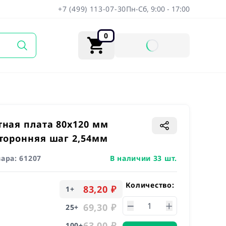
+7 (499) 113-07-30
Пн-Сб, 9:00 - 17:00
0
ная плата 80x120 мм
торонняя шаг 2,54мм
вара:
61207
В наличии 33 шт.
Количество:
83,20 ₽
1
+
69,30 ₽
25
+
63,00 ₽
100
+