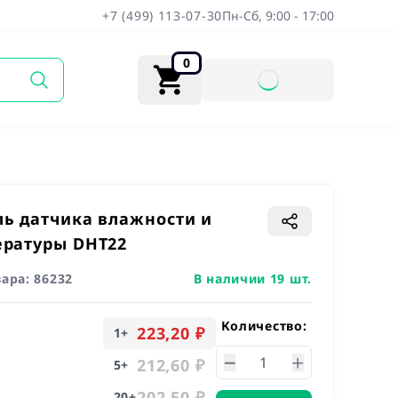
+7 (499) 113-07-30
Пн-Сб, 9:00 - 17:00
0
ь датчика влажности и
ературы DHT22
вара:
86232
В наличии 19 шт.
Количество:
223,20 ₽
1
+
212,60 ₽
5
+
202,50 ₽
20
+