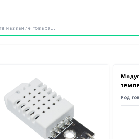
Модул
темп
Код то