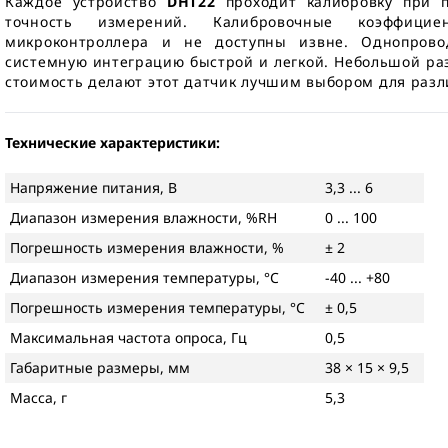
Каждое устройство
DHT22
проходит калибровку при п
точность измерений. Калибровочные коэффици
микроконтроллера и не доступны извне. Однопрово
системную интеграцию быстрой и легкой. Небольшой ра
стоимость делают этот датчик лучшим выбором для раз
Технические характеристики:
Напряжение питания, В
3,3 ... 6
Диапазон измерения влажности, %RH
0 ... 100
Погрешность измерения влажности, %
± 2
Диапазон измерения температуры, °C
-40 ... +80
Погрешность измерения температуры, °C
± 0,5
Максимальная частота опроса, Гц
0,5
Габаритные размеры, мм
38 × 15 × 9,5
Масса, г
5,3