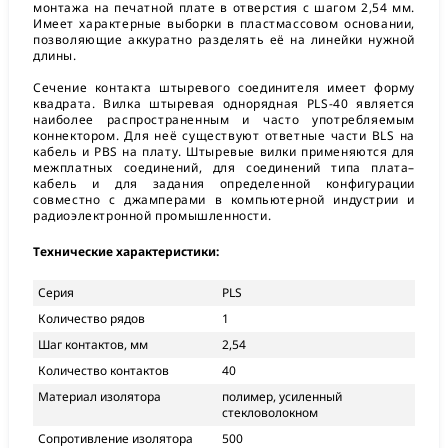
монтажа на печатной плате в отверстия с шагом 2,54 мм.
Имеет характерные выборки в пластмассовом основании,
позволяющие аккуратно разделять её на линейки нужной
длины.
Сечение контакта штыревого соединителя имеет форму
квадрата. Вилка штыревая однорядная PLS-40 является
наиболее распространенным и часто употребляемым
коннектором. Для неё существуют ответные части BLS на
кабель и PBS на плату. Штыревые вилки применяются для
межплатных соединений, для соединений типа плата–
кабель и для задания определенной конфигурации
совместно с джамперами в компьютерной индустрии и
радиоэлектронной промышленности.
Технические характеристики:
Серия
PLS
Количество рядов
1
Шаг контактов, мм
2,54
Количество контактов
40
Материал изолятора
полимер, усиленный
стекловолокном
Сопротивление изолятора
500