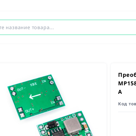
Прео
MP1584
A
Код то