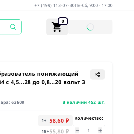
+7 (499) 113-07-30
Пн-Сб, 9:00 - 17:00
0
бразователь понижающий
 с 4,5...28 до 0,8...20 вольт 3
вара:
63609
В наличии 452 шт.
Количество:
58,60 ₽
1
+
55,80 ₽
19
+