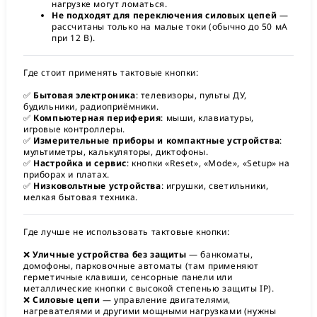
нагрузке могут ломаться.
Не подходят для переключения силовых цепей
—
рассчитаны только на малые токи (обычно до 50 мА
при 12 В).
Где стоит применять тактовые кнопки:
✅
Бытовая электроника
: телевизоры, пульты ДУ,
будильники, радиоприёмники.
✅
Компьютерная периферия
: мыши, клавиатуры,
игровые контроллеры.
✅
Измерительные приборы и компактные устройства
:
мультиметры, калькуляторы, диктофоны.
✅
Настройка и сервис
: кнопки «Reset», «Mode», «Setup» на
приборах и платах.
✅
Низковольтные устройства
: игрушки, светильники,
мелкая бытовая техника.
Где лучше не использовать тактовые кнопки:
❌
Уличные устройства без защиты
— банкоматы,
домофоны, парковочные автоматы (там применяют
герметичные клавиши, сенсорные панели или
металлические кнопки с высокой степенью защиты IP).
❌
Силовые цепи
— управление двигателями,
нагревателями и другими мощными нагрузками (нужны