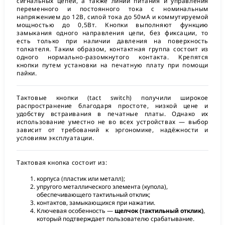
сигнальных цепей, а также линий питания и управления
переменного и постоянного тока с номинальным
напряжением до 12В, силой тока до 50мА и коммутируемой
мощностью до 0,5Вт. Кнопки выполняют функцию
замыкания одного направления цепи, без фиксации, то
есть только при наличии давления на поверхность
толкателя. Таким образом, контактная группа состоит из
одного нормально-разомкнутого контакта. Крепятся
кнопки путем установки на печатную плату при помощи
пайки.
Тактовые кнопки (tact switch) получили широкое
распространение благодаря простоте, низкой цене и
удобству встраивания в печатные платы. Однако их
использование уместно не во всех устройствах — выбор
зависит от требований к эргономике, надёжности и
условиям эксплуатации.
Тактовая кнопка состоит из:
корпуса (пластик или металл);
упругого металлического элемента (купола),
обеспечивающего тактильный отклик;
контактов, замыкающихся при нажатии.
Ключевая особенность —
щелчок (тактильный отклик)
,
который подтверждает пользователю срабатывание.