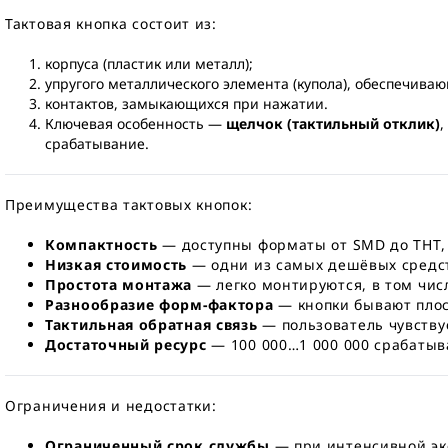
Тактовая кнопка состоит из:
корпуса (пластик или металл);
упругого металлического элемента (купола), обеспечива
контактов, замыкающихся при нажатии.
Ключевая особенность —
щелчок (тактильный отклик)
,
срабатывание.
Преимущества тактовых кнопок:
Компактность
— доступны форматы от SMD до THT,
Низкая стоимость
— одни из самых дешёвых средст
Простота монтажа
— легко монтируются, в том чис
Разнообразие форм-фактора
— кнопки бывают плос
Тактильная обратная связь
— пользователь чувству
Достаточный ресурс
— 100 000…1 000 000 срабатыва
Ограничения и недостатки:
Ограниченный срок службы
— при интенсивной экс