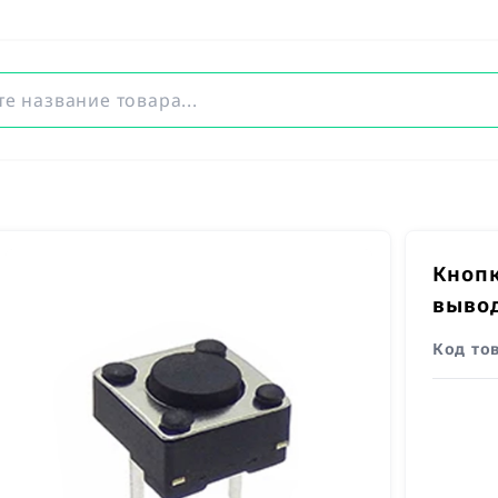
Кнопк
вывод
Код то