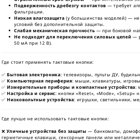
Подверженность дребезгу контактов
— требует ап
фильтрации.
Низкая влагозащита
(у большинства моделей) — н
условий без дополнительной защиты.
Слабая механическая прочность
— при боковой наг
Не подходят для переключения силовых цепей
— р
50 мА при 12 В).
Где стоит применять тактовые кнопки:
✅
Бытовая электроника
: телевизоры, пульты ДУ, будил
✅
Компьютерная периферия
: мыши, клавиатуры, игров
✅
Измерительные приборы и компактные устройства
:
✅
Настройка и сервис
: кнопки «Reset», «Mode», «Setup» 
✅
Низковольтные устройства
: игрушки, светильники, ме
Где лучше не использовать тактовые кнопки:
❌
Уличные устройства без защиты
— банкоматы, домофо
герметичные клавиши, сенсорные панели или металличес