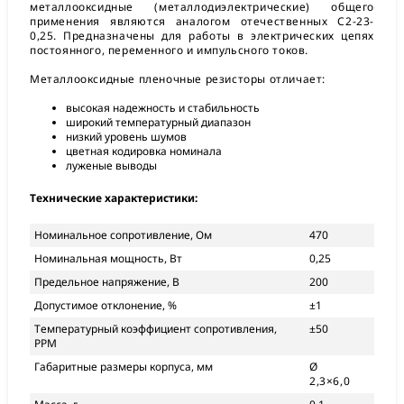
металлооксидные (металлодиэлектрические) общего
применения являются аналогом отечественных С2-23-
0,25. Предназначены для работы в электрических цепях
постоянного, переменного и импульсного токов.
Металлооксидные пленочные резисторы отличает:
высокая надежность и стабильность
широкий температурный диапазон
низкий уровень шумов
цветная кодировка номинала
луженые выводы
Технические характеристики:
Номинальное сопротивление, Ом
470
Номинальная мощность, Вт
0,25
Предельное напряжение, В
200
Допустимое отклонение, %
±1
Температурный коэффициент сопротивления,
±50
PPM
Габаритные размеры корпуса, мм
Ø
2,3×6,0