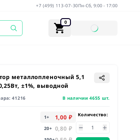
+7 (499) 113-07-30
Пн-Сб, 9:00 - 17:00
0
тор металлопленочный 5,1
0,25Вт, ±1%, выводной
вара:
41216
В наличии 4655 шт.
Количество:
1,00 ₽
1
+
0,80 ₽
20
+
0,50 ₽
100
+