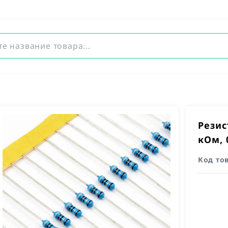
Резис
кОм, 
Код то