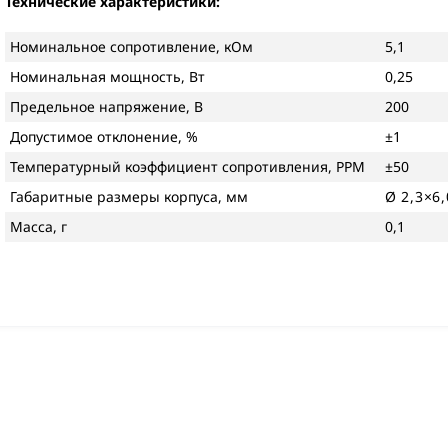
Технические характеристики:
Номинальное сопротивление, кОм
5,1
Номинальная мощность, Вт
0,25
Предельное напряжение, В
200
Допустимое отклонение, %
±1
Температурный коэффициент сопротивления, PPM
±50
Габаритные размеры корпуса, мм
Ø 2,3×6,
Масса, г
0,1