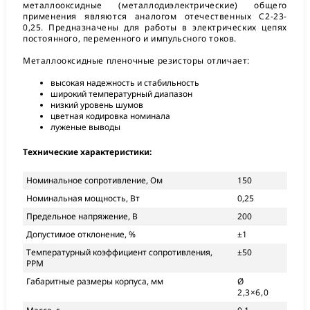
металлооксидные (металлодиэлектрические) общего
применения являются аналогом отечественных С2-23-
0,25. Предназначены для работы в электрических цепях
постоянного, переменного и импульсного токов.
Металлооксидные пленочные резисторы отличает:
высокая надежность и стабильность
широкий температурный диапазон
низкий уровень шумов
цветная кодировка номинала
луженые выводы
Технические характеристики:
Номинальное сопротивление, Ом
150
Номинальная мощность, Вт
0,25
Предельное напряжение, В
200
Допустимое отклонение, %
±1
Температурный коэффициент сопротивления,
±50
PPM
Габаритные размеры корпуса, мм
Ø
2,3×6,0