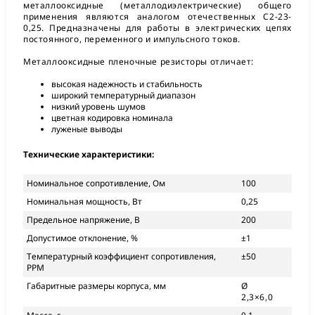
металлооксидные (металлодиэлектрические) общего
применения являются аналогом отечественных С2-23-
0,25. Предназначены для работы в электрических цепях
постоянного, переменного и импульсного токов.
Металлооксидные пленочные резисторы отличает:
высокая надежность и стабильность
широкий температурный диапазон
низкий уровень шумов
цветная кодировка номинала
луженые выводы
Технические характеристики:
Номинальное сопротивление, Ом
100
Номинальная мощность, Вт
0,25
Предельное напряжение, В
200
Допустимое отклонение, %
±1
Температурный коэффициент сопротивления,
±50
PPM
Габаритные размеры корпуса, мм
Ø
2,3×6,0