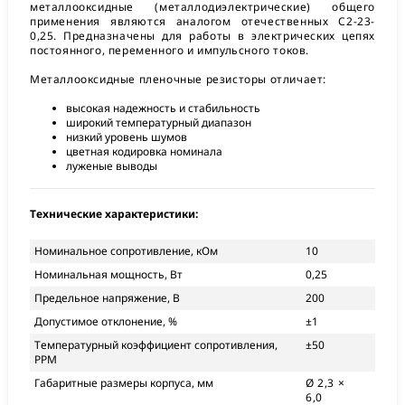
металлооксидные (металлодиэлектрические) общего
применения являются аналогом отечественных С2-23-
0,25. Предназначены для работы в электрических цепях
постоянного, переменного и импульсного токов.
Металлооксидные пленочные резисторы отличает:
высокая надежность и стабильность
широкий температурный диапазон
низкий уровень шумов
цветная кодировка номинала
луженые выводы
Технические характеристики:
Номинальное сопротивление, кОм
10
Номинальная мощность, Вт
0,25
Предельное напряжение, В
200
Допустимое отклонение, %
±1
Температурный коэффициент сопротивления,
±50
PPM
Габаритные размеры корпуса, мм
Ø 2,3 ×
6,0