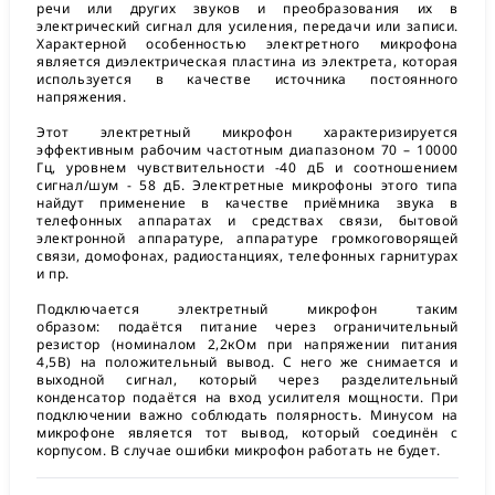
речи или других звуков и преобразования их в
электрический сигнал для усиления, передачи или записи.
Характерной особенностью электретного микрофона
является диэлектрическая пластина из электрета, которая
используется в качестве источника постоянного
напряжения.
Этот электретный микрофон характеризируется
эффективным рабочим частотным диапазоном 70 – 10000
Гц, уровнем чувствительности -40 дБ и соотношением
сигнал/шум - 58 дБ. Электретные микрофоны этого типа
найдут применение в качестве приёмника звука в
телефонных аппаратах и средствах связи, бытовой
электронной аппаратуре, аппаратуре громкоговорящей
связи, домофонах, радиостанциях, телефонных гарнитурах
и пр.
Подключается электретный микрофон таким
образом: подаётся питание через ограничительный
резистор (номиналом 2,2кОм при напряжении питания
4,5В) на положительный вывод. С него же снимается и
выходной сигнал, который через разделительный
конденсатор подаётся на вход усилителя мощности. При
подключении важно соблюдать полярность. Минусом на
микрофоне является тот вывод, который соединён с
корпусом. В случае ошибки микрофон работать не будет.