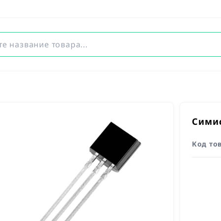
Симис
Код то