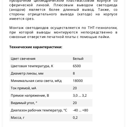
прозрачном цилиндрическом пластмассовом корпусе со
сферической линзой. Плюсовым выводом светодиода
(анодом) является более длинный вывод. Также, со
стороны отрицательного вывода (катода) на корпусе
имеется срез.
Монтаж светодиодов осуществляется по THT-технологии,
при которой выводы монтируются непосредственно в
сквозные отверстия печатной платы с помощью пайки.
Технические характеристики:
Цвет свечения
Белый
Цветовая температура, К
6500
Диаметр линзы, мм
8
Минимальная сила света, мКд
18000
Ток прямой, мА
20
Прямое напряжение, В
3,0 ... 3,2
Видимый угол, °
20
Диапазон рабочих температур, °С
-40 ... +80
Масса, г
0,2