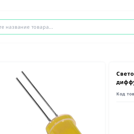
Свет
дифф
Код то