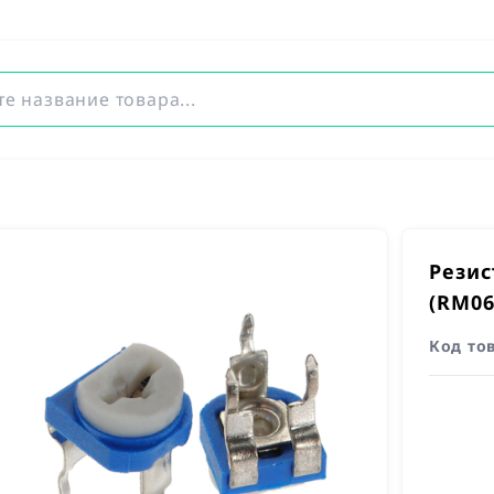
Резис
(RM06
Код то