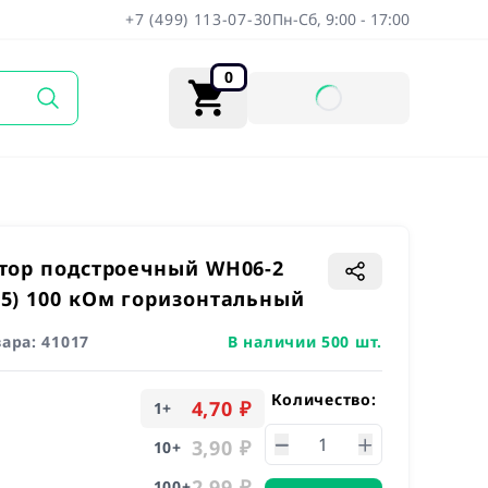
+7 (499) 113-07-30
Пн-Сб, 9:00 - 17:00
0
тор подстроечный WH06-2
5) 100 кОм горизонтальный
вара:
41017
В наличии 500 шт.
Количество:
4,70 ₽
1
+
3,90 ₽
10
+
2,99 ₽
100
+