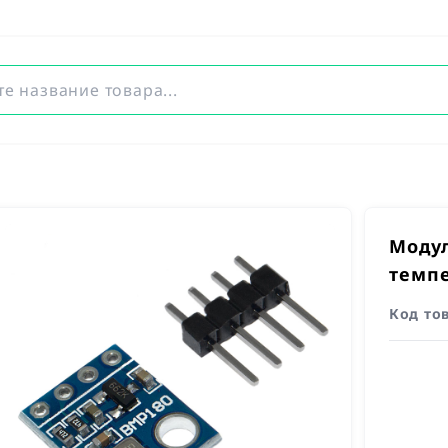
Модул
темпе
Код то