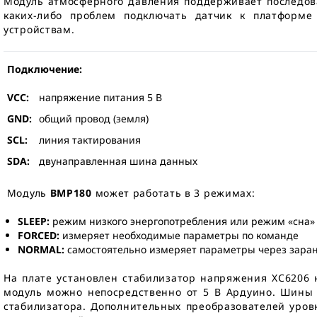
Модуль атмосферного давления поддерживает последов
каких-либо проблем подключать датчик к платформ
устройствам.
Подключение:
VCC:
напряжение питания 5 В
GND:
общий провод (земля)
SCL:
линия тактирования
SDA:
двунаправленная шина данных
Модуль
BMP180
может работать в 3 режимах:
SLEEP:
режим низкого энергопотребления или режим «сна»
FORCED:
измеряет необходимые параметры по команде
NORMAL:
самостоятельно измеряет параметры через зара
На плате установлен стабилизатор напряжения XC6206 
модуль можно непосредственно от 5 В Ардуино. Шины 
стабилизатора. Дополнительных преобразователей уров