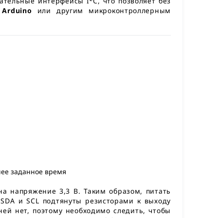
ательные интерфейсы I
C, что позволяет без
е
Arduino
или другим микроконтроллерным
нее заданное время
на напряжение 3,3 В. Таким образом, питать
SDA и SCL подтянуты резисторами к выходу
ней нет, поэтому необходимо следить, чтобы