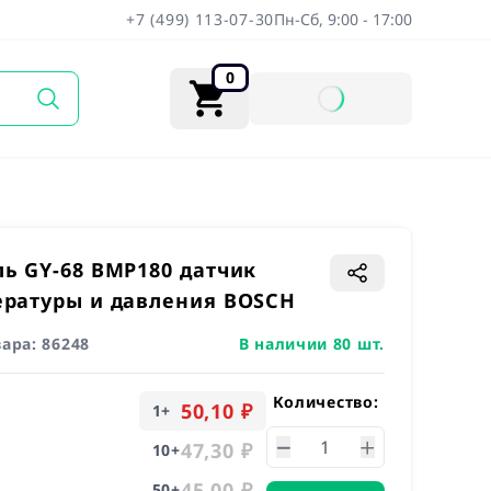
+7 (499) 113-07-30
Пн-Сб, 9:00 - 17:00
0
ь GY-68 BMP180 датчик
ратуры и давления BOSCH
вара:
86248
В наличии 80 шт.
Количество:
50,10 ₽
1
+
47,30 ₽
10
+
45,00 ₽
50
+